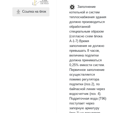
Заполнение
Ссылка на блок
котельной и систем
теплоснабжения здания
должно производиться
обработанной
специальным образом
(согласно схем блока
А-1-7) Время
заполнения не должно
превышать 8 часов,
величина подпитки
должна приниматься
0,25% емкости систем.
Первичное заполнение
осуществляется
помимо регулятора
подпитки (поз.2), по
байпасной линии через
водосчетчик (поз. 4).
Подриточная вода (Т96)
поступает через
запорную арматуру
(поз.1) на регулятор