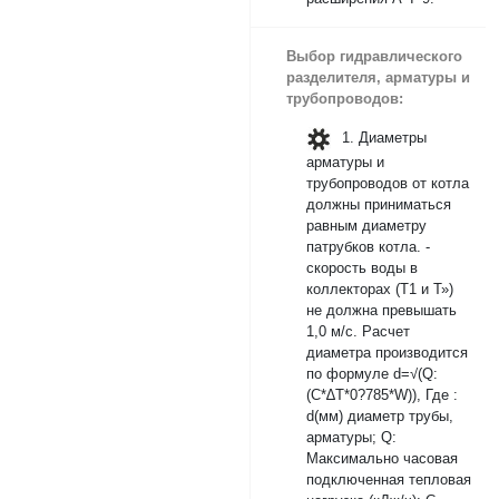
Выбор гидравлического
разделителя, арматуры и
трубопроводов:
1. Диаметры
арматуры и
трубопроводов от котла
должны приниматься
равным диаметру
патрубков котла. -
скорость воды в
коллекторах (Т1 и Т»)
не должна превышать
1,0 м/с. Расчет
диаметра производится
по формуле d=√(Q:
(C*∆T*0?785*W)), Где :
d(мм) диаметр трубы,
арматуры; Q:
Максимально часовая
подключенная тепловая