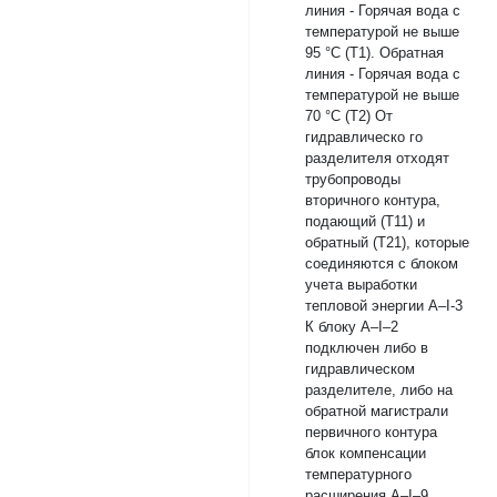
линия - Горячая вода с
температурой не выше
95 °С (Т1). Обратная
линия - Горячая вода с
температурой не выше
70 °С (Т2) От
гидравлическо го
разделителя отходят
трубопроводы
вторичного контура,
подающий (Т11) и
обратный (Т21), которые
соединяются с блоком
учета выработки
тепловой энергии A–I-3
К блоку A–I–2
подключен либо в
гидравлическом
разделителе, либо на
обратной магистрали
первичного контура
блок компенсации
температурного
расширения A–I–9.