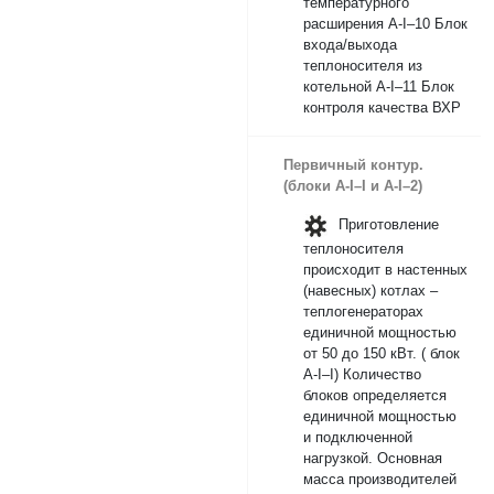
температурного
расширения А-I–10 Блок
входа/выхода
теплоносителя из
котельной А-I–11 Блок
контроля качества ВХР
Первичный контур.
(блоки А-I–I и А-I–2)
Приготовление
теплоносителя
происходит в настенных
(навесных) котлах –
теплогенераторах
единичной мощностью
от 50 до 150 кВт. ( блок
А-I–I) Количество
блоков определяется
единичной мощностью
и подключенной
нагрузкой. Основная
масса производителей