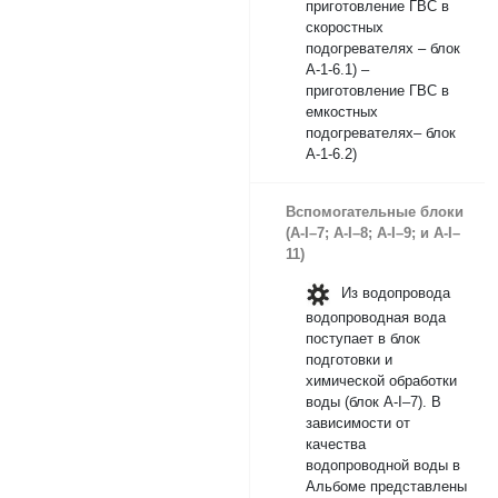
приготовление ГВС в
скоростных
подогревателях – блок
А-1-6.1) –
приготовление ГВС в
емкостных
подогревателях– блок
А-1-6.2)
Вспомогательные блоки
(А-I–7; А-I–8; А-I–9; и А-I–
11)
Из водопровода
водопроводная вода
поступает в блок
подготовки и
химической обработки
воды (блок А-I–7). В
зависимости от
качества
водопроводной воды в
Альбоме представлены