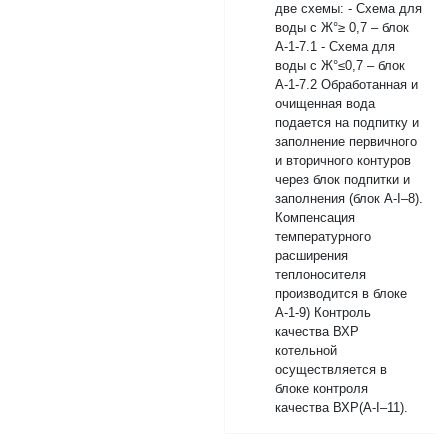
две схемы: - Схема для
воды с Ж°≥ 0,7 – блок
А-1-7.1 - Схема для
воды с Ж°≤0,7 – блок
А-1-7.2 Обработанная и
очищенная вода
подается на подпитку и
заполнение первичного
и вторичного контуров
через блок подпитки и
заполнения (блок А-I–8).
Компенсация
температурного
расширения
теплоносителя
производится в блоке
А-1-9) Контроль
качества ВХР
котельной
осуществляется в
блоке контроля
качества ВХР(А-I–11).