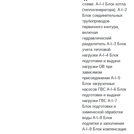
схеме: А-I–I Блок котла
(теплогенератора). А-I–2
Блок соединительных
трубопроводов
первичного контура,
включая
гидравлический
разделитель А-I–3 Блок
учета тепловой
нагрузки А-I–4 Блок
подготовки и выдачи
нагрузки ОВ при
зависимом
присоединении А-I–5
Блок загрузочных
насосов ГВС А-I–6 Блок
подготовки и выдачи
нагрузки ГВС А-I–7
Блок подготовки и
химической обработки
воды А-I–8 Блок
подпитки и заполнения
А-I–9 Блок компенсации