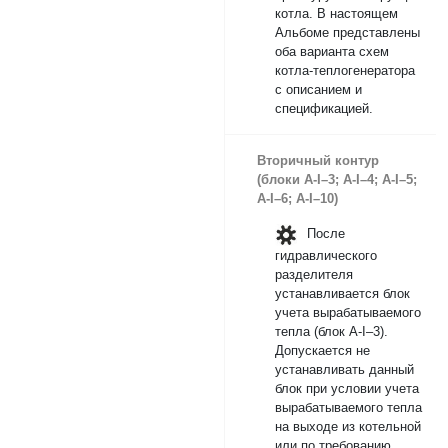
котла. В настоящем
Альбоме представлены
оба варианта схем
котла-теплогенератора
с описанием и
спецификацией.
Вторичный контур
(блоки А-I–3; А-I–4; А-I–5;
А-I–6; А-I–10)
После
гидравлического
разделителя
устанавливается блок
учета вырабатываемого
тепла (блок А-I–3).
Допускается не
устанавливать данный
блок при условии учета
вырабатываемого тепла
на выходе из котельной
или по требованию