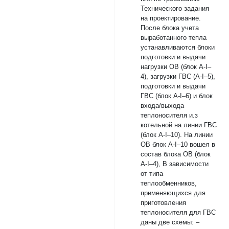
Технического задания
на проектирование.
После блока учета
выработанного тепла
устанавливаются блоки
подготовки и выдачи
нагрузки ОВ (блок А-I–
4), загрузки ГВС (А-I–5),
подготовки и выдачи
ГВС (блок А-I–6) и блок
входа/выхода
теплоносителя и.з
котельной на линии ГВС
(блок А-I–10). На линии
ОВ блок А-I–10 вошел в
состав блока ОВ (блок
А-I–4), В зависимости
от типа
теплообменников,
применяющихся для
приготовления
теплоносителя для ГВС
даны две схемы: –