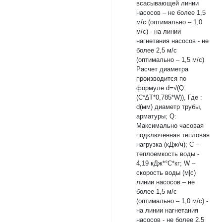
всасывающей линии
насосов – не более 1,5
м/с (оптимально – 1,0
м/с) - на линии
нагнетания насосов - не
более 2,5 м/с
(оптимально – 1,5 м/с)
Расчет диаметра
производится по
формуле d=√(Q:
(C*∆T*0,785*W)), Где :
d(мм) диаметр трубы,
арматуры; Q:
Максимально часовая
подключенная тепловая
нагрузка (кДж/ч); С –
теплоемкость воды -
4,19 кДж*°С*кг; W –
скорость воды (м|c)
линии насосов – не
более 1,5 м/с
(оптимально – 1,0 м/с) -
на линии нагнетания
насосов - не более 2,5