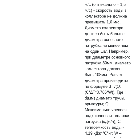
м/с (оптимально – 1,5
м/с) - скорость воды в
коллекторе не должна
превышать 1,0 м/с.
Диаметр коллектора
должен быть больше
диаметра основного
патрубка не менее чем
на один шаг. Например,
при диаметре основного
патрубка 89мм, диаметр
коллектора должен
быть 108мм. Расчет
диаметра производится
по формуле d=√(Q:
(C*∆T*0,785*W)), Где :
d(мм) диаметр трубы,
арматуры; Q:
Максимально часовая
подключенная тепловая
нагрузка (кДж/ч); С –
теплоемкость воды -
4,19 кДж*°С*кг; W –