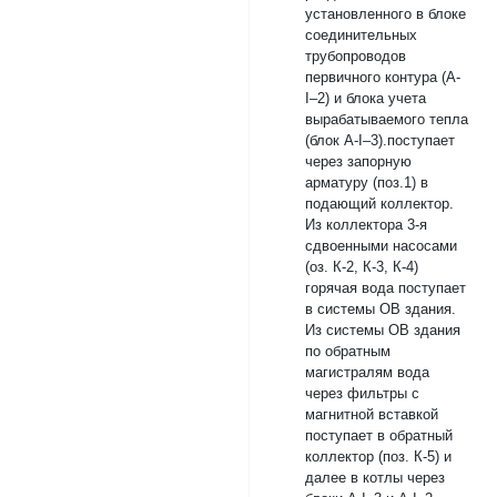
установленного в блоке
соединительных
трубопроводов
первичного контура (А-
I–2) и блока учета
вырабатываемого тепла
(блок А-I–3).поступает
через запорную
арматуру (поз.1) в
подающий коллектор.
Из коллектора 3-я
сдвоенными насосами
(оз. К-2, К-3, К-4)
горячая вода поступает
в системы ОВ здания.
Из системы ОВ здания
по обратным
магистралям вода
через фильтры с
магнитной вставкой
поступает в обратный
коллектор (поз. К-5) и
далее в котлы через