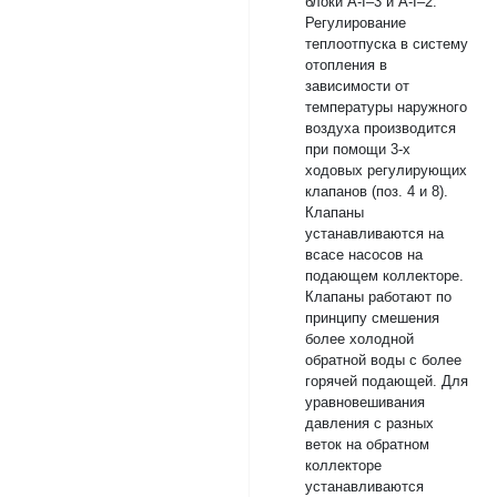
блоки А-I–3 и А-I–2.
Регулирование
теплоотпуска в систему
отопления в
зависимости от
температуры наружного
воздуха производится
при помощи 3-х
ходовых регулирующих
клапанов (поз. 4 и 8).
Клапаны
устанавливаются на
всасе насосов на
подающем коллекторе.
Клапаны работают по
принципу смешения
более холодной
обратной воды с более
горячей подающей. Для
уравновешивания
давления с разных
веток на обратном
коллекторе
устанавливаются