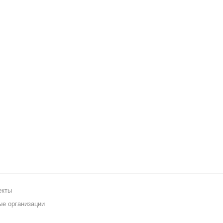
екты
ые организации