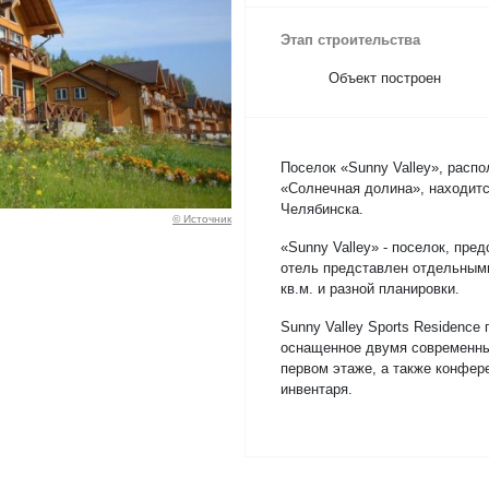
Этап строительства
Объект построен
Поселок «Sunny Valley», расп
«Солнечная долина», находится
Челябинска.
© Источник
«Sunny Valley» - поселок, пре
отель представлен отдельными
кв.м. и разной планировки.
Sunny Valley Sports Residence
оснащенное двумя современны
первом этаже, а также конфер
инвентаря.