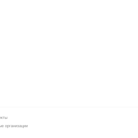
екты
ые организации