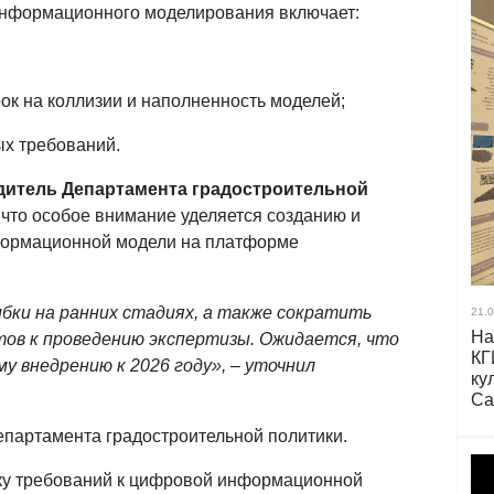
информационного моделирования включает:
к на коллизии и наполненность моделей;
х требований.
дитель Департамента градостроительной
что особое внимание уделяется созданию и
формационной модели на платформе
бки на ранних стадиях, а также сократить
21.0
На
тов к проведению экспертизы. Ожидается, что
КГ
 внедрению к 2026 году», – уточнил
ку
Са
партамента градостроительной политики.
вку требований к цифровой информационной