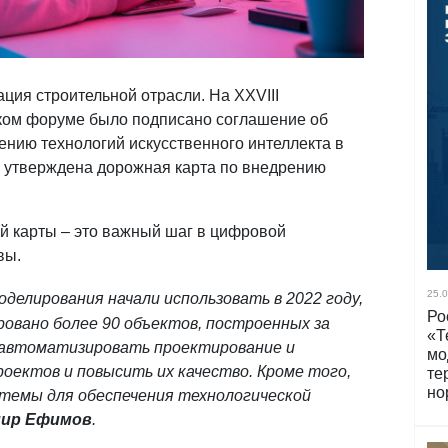
ция строительной отрасли. На XXVIII
ком форуме было подписано соглашение об
нию технологий искусственного интеллекта в
е утверждена дорожная карта по внедрению
й карты – это важный шаг в цифровой
вы.
25.0
елирования начали использовать в 2022 году,
Ро
ровано более 90 объектов, построенных за
«Т
 автоматизировать проектирование и
мо
роектов и повысить их качество. Кроме того,
те
но
темы для обеспечения технологической
ир Ефимов
.